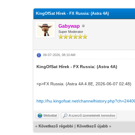
0 szavazat - átlag 0
1
2
3
4
5
KingOfSat Hírek - FX Russia: (Astra 4A)
Gabywap
Super Moderator
06-07-2026, 08:10 AM
KingOfSat Hírek - FX Russia: (Astra 4A)
<p>FX Russia: (Astra 4A 4.8E, 2026-06-07 02:48)
http://hu.kingofsat.net/channelhistory.php?ch=2440
Weboldal
A szerző üzeneteinek keresése
«
Következő régebbi
|
Következő újabb
»