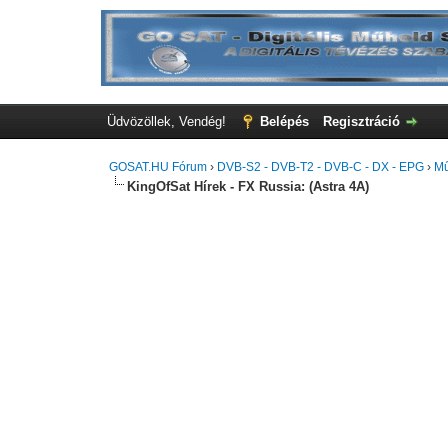
Üdvözöllek, Vendég!
Belépés
Regisztráció
GOSAT.HU Fórum
›
DVB-S2 - DVB-T2 - DVB-C - DX - EPG
›
Mű
KingOfSat Hírek - FX Russia: (Astra 4A)