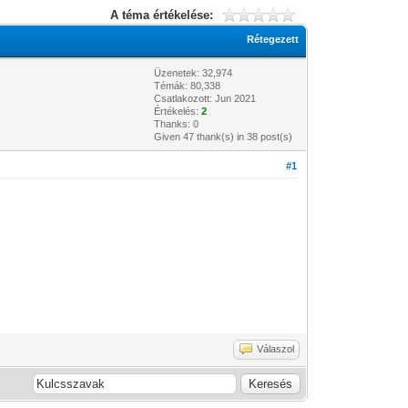
A téma értékelése:
Rétegezett
Üzenetek: 32,974
Témák: 80,338
Csatlakozott: Jun 2021
Értékelés:
2
Thanks: 0
Given 47 thank(s) in 38 post(s)
#1
Válaszol