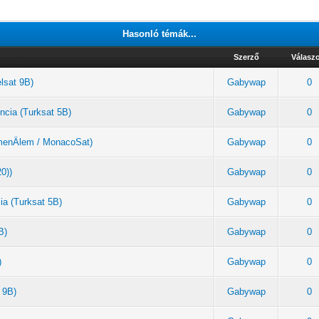
Hasonló témák...
Szerző
Válasz
elsat 9B)
Gabywap
0
ncia (Turksat 5B)
Gabywap
0
rkmenÄlem / MonacoSat)
Gabywap
0
20))
Gabywap
0
ia (Turksat 5B)
Gabywap
0
B)
Gabywap
0
)
Gabywap
0
 9B)
Gabywap
0