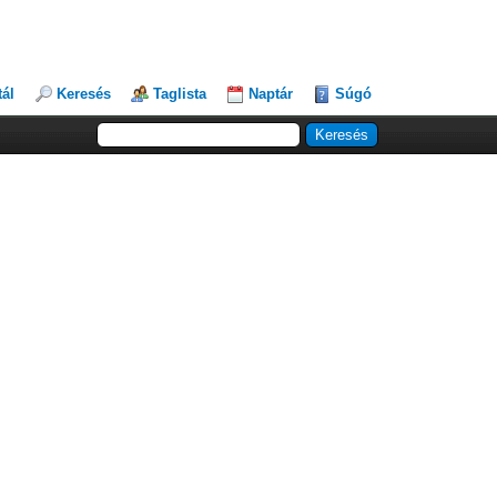
tál
Keresés
Taglista
Naptár
Súgó