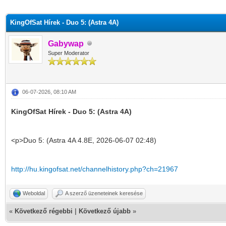
KingOfSat Hírek - Duo 5: (Astra 4A)
Gabywap
Super Moderator
06-07-2026, 08:10 AM
KingOfSat Hírek - Duo 5: (Astra 4A)
<p>Duo 5: (Astra 4A 4.8E, 2026-06-07 02:48)
http://hu.kingofsat.net/channelhistory.php?ch=21967
Weboldal
A szerző üzeneteinek keresése
«
Következő régebbi
|
Következő újabb
»