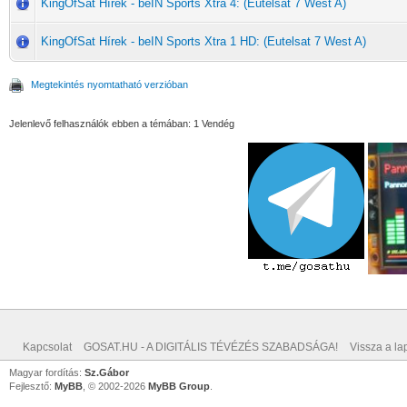
KingOfSat Hírek - beIN Sports Xtra 4: (Eutelsat 7 West A)
KingOfSat Hírek - beIN Sports Xtra 1 HD: (Eutelsat 7 West A)
Megtekintés nyomtatható verzióban
Jelenlevő felhasználók ebben a témában: 1 Vendég
Kapcsolat
GOSAT.HU - A DIGITÁLIS TÉVÉZÉS SZABADSÁGA!
Vissza a lap
Magyar fordítás:
Sz.Gábor
Fejlesztő:
MyBB
, © 2002-2026
MyBB Group
.