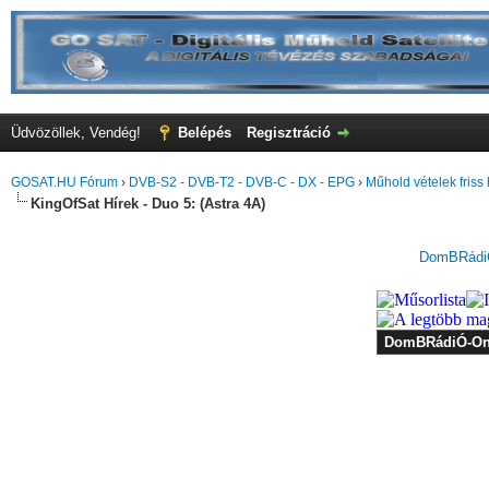
Üdvözöllek, Vendég!
Belépés
Regisztráció
GOSAT.HU Fórum
›
DVB-S2 - DVB-T2 - DVB-C - DX - EPG
›
Műhold vételek friss 
KingOfSat Hírek - Duo 5: (Astra 4A)
DomBRádiÓ