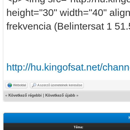
height="30" width="40" alig
frekvencia (Belintersat 1 51
http://hu.kingofsat.net/cha
Weboldal
A szerző üzeneteinek keresése
«
Következő régebbi
|
Következő újabb
»
Téma: