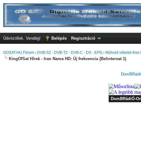
Üdvözöllek, Vendég!
Belépés
Regisztráció
GOSAT.HU Fórum
›
DVB-S2 - DVB-T2 - DVB-C - DX - EPG
›
Műhold vételek friss 
KingOfSat Hírek - Iran Nama HD: Új frekvencia (Belintersat 1)
DomBRádiÓ