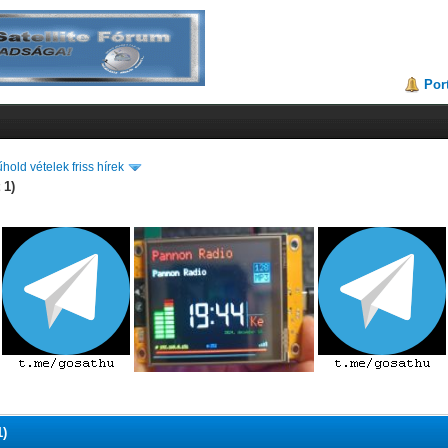
Por
hold vételek friss hírek
 1)
1)