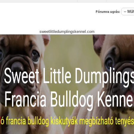
Fórumra ugrás:
sweetlittledumplingskennel.com