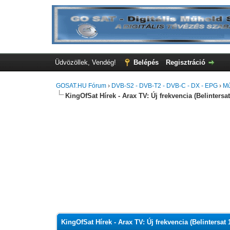
Üdvözöllek, Vendég!
Belépés
Regisztráció
GOSAT.HU Fórum
›
DVB-S2 - DVB-T2 - DVB-C - DX - EPG
›
Mű
KingOfSat Hírek - Arax TV: Új frekvencia (Belintersat
0 szavazat - átlag 0
1
2
3
4
5
KingOfSat Hírek - Arax TV: Új frekvencia (Belintersat 