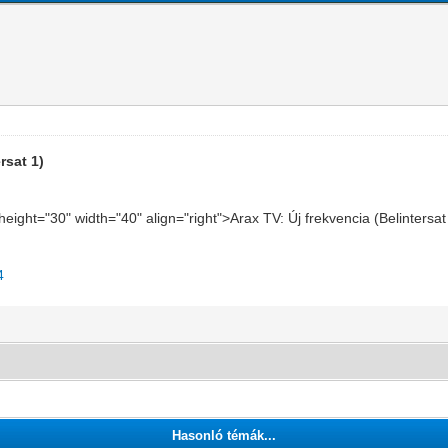
rsat 1)
 height="30" width="40" align="right">Arax TV: Új frekvencia (Belinters
4
Hasonló témák...