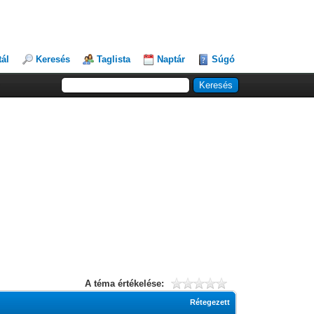
tál
Keresés
Taglista
Naptár
Súgó
A téma értékelése:
Rétegezett