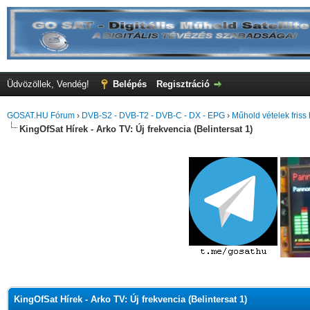
Üdvözöllek, Vendég!
Belépés
Regisztráció
GOSAT.HU Fórum
›
DVB-S2 - DVB-T2 - DVB-C - DX - EPG
›
Műhold vételek friss 
KingOfSat Hírek - Arko TV: Új frekvencia (Belintersat 1)
KingOfSat Hírek - Arko TV: Új frekvencia (Belintersat 1)