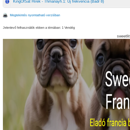
KingOfSat Hírek - Thmanayh.1: Új frekvencia (Badr 8)
Megtekintés nyomtatható verzióban
Jelenlevő felhasználók ebben a témában: 1 Vendég
sweetli