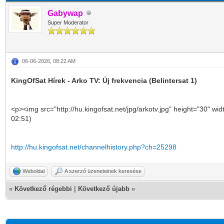
Gabywap
Super Moderator
06-06-2026, 08:22 AM
KingOfSat Hírek - Arko TV: Új frekvencia (Belintersat 1)
<p><img src="http://hu.kingofsat.net/jpg/arkotv.jpg" height="30" wid
02:51)
http://hu.kingofsat.net/channelhistory.php?ch=25298
Weboldal
A szerző üzeneteinek keresése
«
Következő régebbi
|
Következő újabb
»