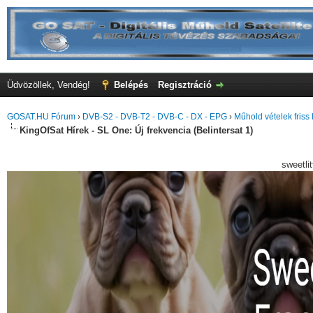
Üdvözöllek, Vendég!
Belépés
Regisztráció
GOSAT.HU Fórum
›
DVB-S2 - DVB-T2 - DVB-C - DX - EPG
›
Műhold vételek friss 
KingOfSat Hírek - SL One: Új frekvencia (Belintersat 1)
sweetli