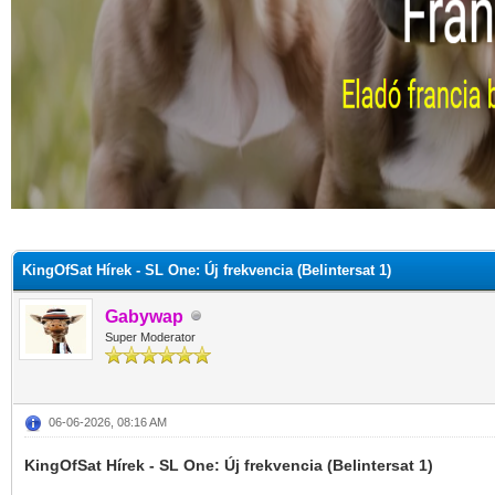
KingOfSat Hírek - SL One: Új frekvencia (Belintersat 1)
Gabywap
Super Moderator
06-06-2026, 08:16 AM
KingOfSat Hírek - SL One: Új frekvencia (Belintersat 1)