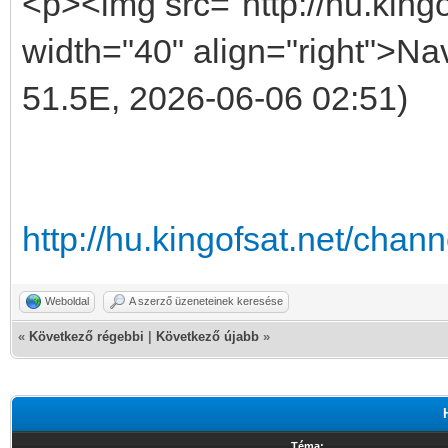
<p><img src="http://hu.kingo
width="40" align="right">Nav
51.5E, 2026-06-06 02:51)
http://hu.kingofsat.net/cha
Weboldal
A szerző üzeneteinek keresése
«
Következő régebbi
|
Következő újabb
»
Téma: