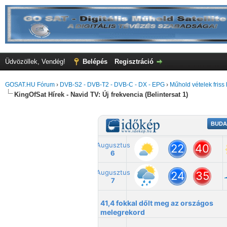
Üdvözöllek, Vendég!
Belépés
Regisztráció
GOSAT.HU Fórum
›
DVB-S2 - DVB-T2 - DVB-C - DX - EPG
›
Műhold vételek friss 
KingOfSat Hírek - Navid TV: Új frekvencia (Belintersat 1)