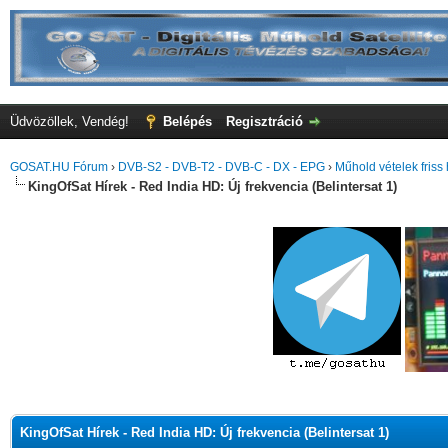
Üdvözöllek, Vendég!
Belépés
Regisztráció
GOSAT.HU Fórum
›
DVB-S2 - DVB-T2 - DVB-C - DX - EPG
›
Műhold vételek friss 
KingOfSat Hírek - Red India HD: Új frekvencia (Belintersat 1)
KingOfSat Hírek - Red India HD: Új frekvencia (Belintersat 1)