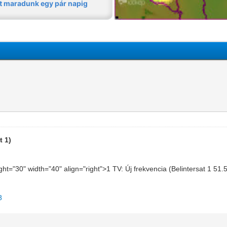
t 1)
ight="30" width="40" align="right">1 TV: Új frekvencia (Belintersat 1 5
8