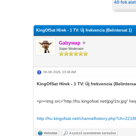
0 szavazat - átlag 0
1
2
3
4
5
KingOfSat Hírek - 1 TV: Új frekvencia (Belintersat 1)
Gabywap
Super Moderator
06-06-2026, 03:48 AM
KingOfSat Hírek - 1 TV: Új frekvencia (Belintersa
<p><img src="http://hu.kingofsat.net/jpg/1tv.jpg" he
http://hu.kingofsat.net/channelhistory.php?ch=2218
Weboldal
A szerző üzeneteinek keresése