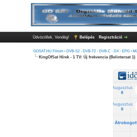
Üdvözöllek, Vendég!
Belépés
Regisztráció
GOSAT.HU Fórum
›
DVB-S2 - DVB-T2 - DVB-C - DX - EPG
›
Mű
KingOfSat Hírek - 1 TV: Új frekvencia (Belintersat 1)