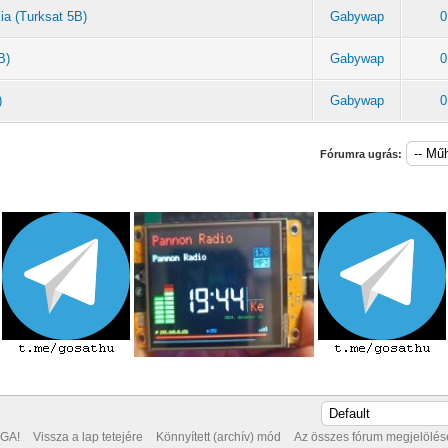
ia (Turksat 5B)
Gabywap
0
B)
Gabywap
0
)
Gabywap
0
Fórumra ugrás:
GA!
Vissza a lap tetejére
Könnyített (archív) mód
Az összes fórum megjelölése