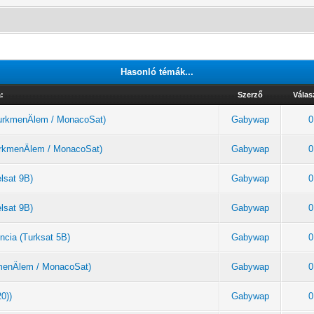
Hasonló témák...
:
Szerző
Válas
(TurkmenÄlem / MonacoSat)
Gabywap
0
TurkmenÄlem / MonacoSat)
Gabywap
0
elsat 9B)
Gabywap
0
elsat 9B)
Gabywap
0
ncia (Turksat 5B)
Gabywap
0
rkmenÄlem / MonacoSat)
Gabywap
0
20))
Gabywap
0