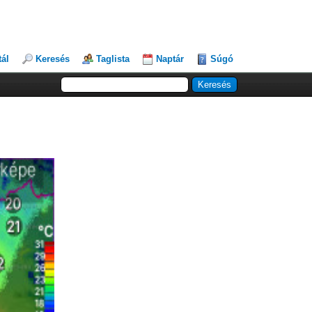
tál
Keresés
Taglista
Naptár
Súgó