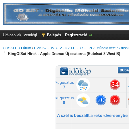
Üdvözöllek, Vendég!
Belépés
Regisztráció
GOSAT.HU Fórum
›
DVB-S2 - DVB-T2 - DVB-C - DX - EPG
›
Műhold vételek friss 
KingOfSat Hírek - Apple Drama: Új csatorna (Eutelsat 8 West B)