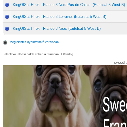
KingOfSat Hírek - France 3 Nord Pas-de-Calais: (Eutelsat 5 West B)
KingOfSat Hírek - France 3 Lorraine: (Eutelsat 5 West B)
KingOfSat Hírek - France 3 Nice: (Eutelsat 5 West B)
Megtekintés nyomtatható verzióban
Jelenlevő felhasználók ebben a témában: 1 Vendég
sweetli