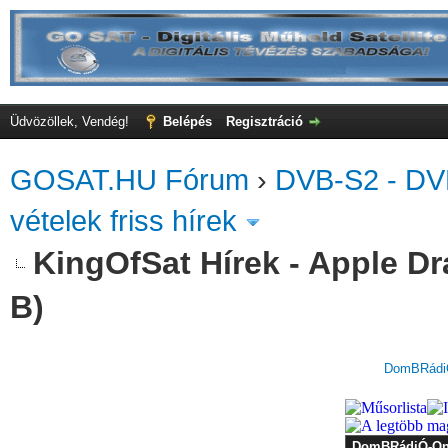
Üdvözöllek, Vendég!
Belépés
Regisztráció
GOSAT.HU Fórum
›
DVB-S2 - DV
vételek friss hírek
KingOfSat Hírek - Apple Dr
B)
DomBRádiÓ