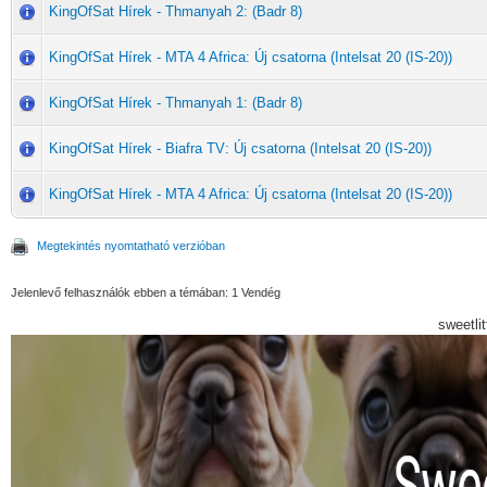
KingOfSat Hírek - Thmanyah 2: (Badr 8)
KingOfSat Hírek - MTA 4 Africa: Új csatorna (Intelsat 20 (IS-20))
KingOfSat Hírek - Thmanyah 1: (Badr 8)
KingOfSat Hírek - Biafra TV: Új csatorna (Intelsat 20 (IS-20))
KingOfSat Hírek - MTA 4 Africa: Új csatorna (Intelsat 20 (IS-20))
Megtekintés nyomtatható verzióban
Jelenlevő felhasználók ebben a témában: 1 Vendég
sweetli