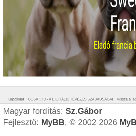
Kapcsolat
GOSAT.HU - A DIGITÁLIS TÉVÉZÉS SZABADSÁGA!
Vissza a lap
Magyar fordítás:
Sz.Gábor
Fejlesztő:
MyBB
, © 2002-2026
MyB