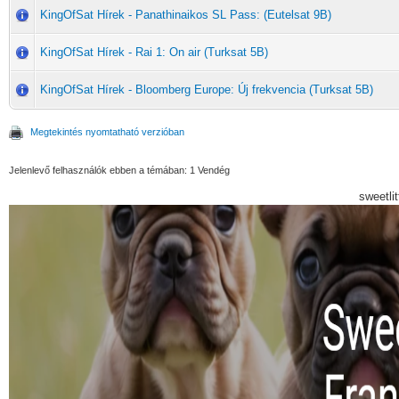
KingOfSat Hírek - Panathinaikos SL Pass: (Eutelsat 9B)
KingOfSat Hírek - Rai 1: On air (Turksat 5B)
KingOfSat Hírek - Bloomberg Europe: Új frekvencia (Turksat 5B)
Megtekintés nyomtatható verzióban
Jelenlevő felhasználók ebben a témában: 1 Vendég
sweetli