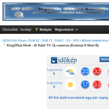
Üdvözöllek, Vendég!
Belépés
Regisztráció
GOSAT.HU Fórum
›
DVB-S2 - DVB-T2 - DVB-C - DX - EPG
›
Műhold vételek friss 
KingOfSat Hírek - Al Kafel TV: Új csatorna (Eutelsat 8 West B)