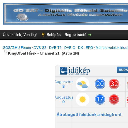
Üdvözöllek, Vendég!
Belépés
Regisztráció
GOSAT.HU Fórum
›
DVB-S2 - DVB-T2 - DVB-C - DX - EPG
›
Műhold vételek friss 
KingOfSat Hírek - Channel 21: (Astra 1N)