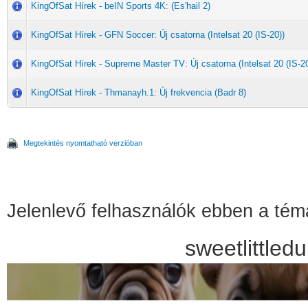
KingOfSat Hírek - beIN Sports 4K: (Es'hail 2)
KingOfSat Hírek - GFN Soccer: Új csatorna (Intelsat 20 (IS-20))
KingOfSat Hírek - Supreme Master TV: Új csatorna (Intelsat 20 (IS-20
KingOfSat Hírek - Thmanayh.1: Új frekvencia (Badr 8)
Megtekintés nyomtatható verzióban
Jelenlevő felhasználók ebben a té
sweetlittle