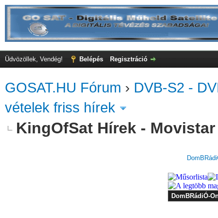
Üdvözöllek, Vendég!
Belépés
Regisztráció
GOSAT.HU Fórum
›
DVB-S2 - DV
vételek friss hírek
KingOfSat Hírek - Movistar
DomBRádiÓ