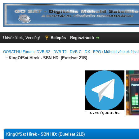
Üdvözöllek, Vendég!
Belépés
Regisztráció
GOSAT.HU Fórum
›
DVB-S2 - DVB-T2 - DVB-C - DX - EPG
›
Műhold vételek friss 
KingOfSat Hírek - SBN HD: (Eutelsat 21B)
KingOfSat Hírek - SBN HD: (Eutelsat 21B)