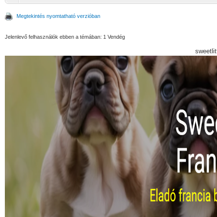
Megtekintés nyomtatható verzióban
Jelenlevő felhasználók ebben a témában: 1 Vendég
sweetli