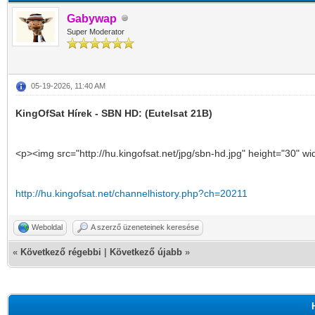
Gabywap
Super Moderator
05-19-2026, 11:40 AM
KingOfSat Hírek - SBN HD: (Eutelsat 21B)
<p><img src="http://hu.kingofsat.net/jpg/sbn-hd.jpg" height="30" w
http://hu.kingofsat.net/channelhistory.php?ch=20211
Weboldal
A szerző üzeneteinek keresése
«
Következő régebbi
|
Következő újabb
»