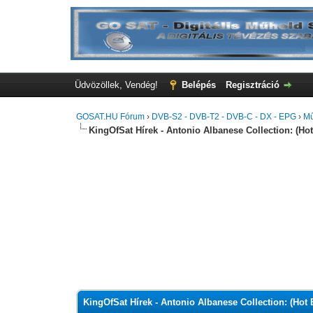
Üdvözöllek, Vendég!
Belépés
Regisztráció
GOSAT.HU Fórum
›
DVB-S2 - DVB-T2 - DVB-C - DX - EPG
›
Mű
KingOfSat Hírek - Antonio Albanese Collection: (Hot
0 szavazat - átlag 0
1
2
3
4
5
KingOfSat Hírek - Antonio Albanese Collection: (Hot 