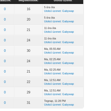
álaszok:
Megtekintések:
Utolsó üzenet
5 óra óta
0
16
Utolsó üzenet
:
Gabywap
5 óra óta
0
20
Utolsó üzenet
:
Gabywap
11 óra óta
0
21
Utolsó üzenet
:
Gabywap
11 óra óta
0
24
Utolsó üzenet
:
Gabywap
Ma
, 05:55 AM
0
30
Utolsó üzenet
:
Gabywap
Ma
, 02:25 AM
0
24
Utolsó üzenet
:
Gabywap
Ma
, 02:25 AM
0
21
Utolsó üzenet
:
Gabywap
Ma
, 12:51 AM
0
22
Utolsó üzenet
:
Gabywap
Ma
, 12:51 AM
0
29
Utolsó üzenet
:
Gabywap
Tegnap
, 11:28 PM
0
31
Utolsó üzenet
:
Gabywap