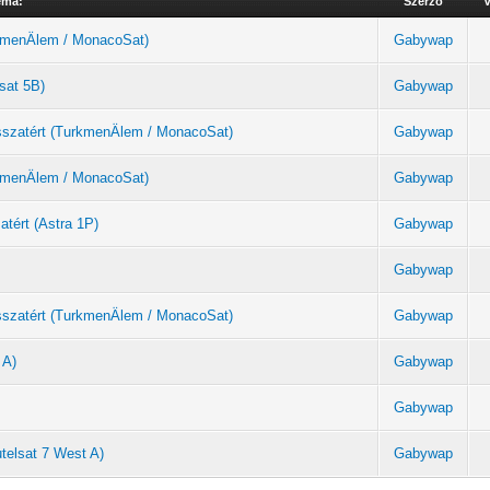
éma:
Szerző
V
urkmenÄlem / MonacoSat)
Gabywap
sat 5B)
Gabywap
sszatért (TurkmenÄlem / MonacoSat)
Gabywap
urkmenÄlem / MonacoSat)
Gabywap
atért (Astra 1P)
Gabywap
Gabywap
sszatért (TurkmenÄlem / MonacoSat)
Gabywap
 A)
Gabywap
Gabywap
telsat 7 West A)
Gabywap