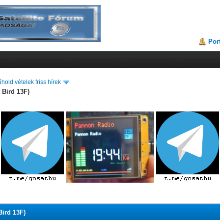
Por
hold vételek friss hírek
 Bird 13F)
Bird 13F)