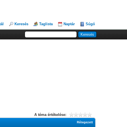
tál
Keresés
Taglista
Naptár
Súgó
A téma értékelése:
Rétegezett