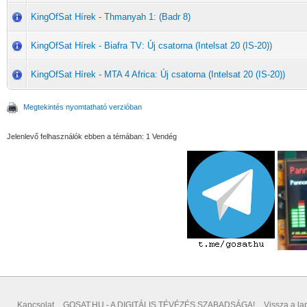
KingOfSat Hírek - Thmanyah 1: (Badr 8)
KingOfSat Hírek - Biafra TV: Új csatorna (Intelsat 20 (IS-20))
KingOfSat Hírek - MTA 4 Africa: Új csatorna (Intelsat 20 (IS-20))
Megtekintés nyomtatható verzióban
Jelenlevő felhasználók ebben a témában: 1 Vendég
Kapcsolat
GOSAT.HU - A DIGITÁLIS TÉVÉZÉS SZABADSÁGA!
Vissza a lap