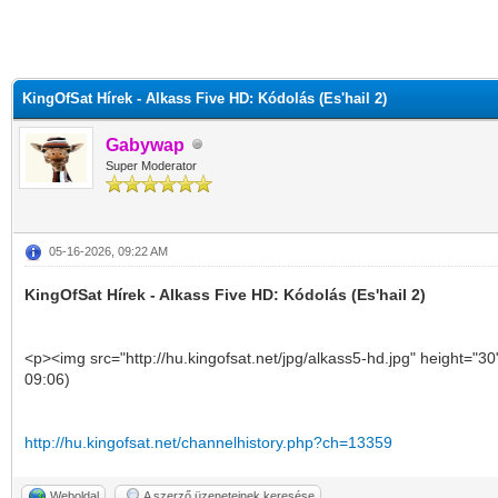
KingOfSat Hírek - Alkass Five HD: Kódolás (Es'hail 2)
Gabywap
Super Moderator
05-16-2026, 09:22 AM
KingOfSat Hírek - Alkass Five HD: Kódolás (Es'hail 2)
<p><img src="http://hu.kingofsat.net/jpg/alkass5-hd.jpg" height="30
09:06)
http://hu.kingofsat.net/channelhistory.php?ch=13359
Weboldal
A szerző üzeneteinek keresése