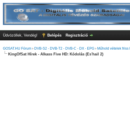
Üdvözöllek, Vendég!
Belépés
Regisztráció
GOSAT.HU Fórum
›
DVB-S2 - DVB-T2 - DVB-C - DX - EPG
›
Műhold vételek friss 
KingOfSat Hírek - Alkass Five HD: Kódolás (Es'hail 2)