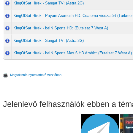
KingOfSat Hírek - Sangat TV: (Astra 2G)
KingOfSat Hírek - Payam Aramesh HD: Csatorna visszatért (Turkme
KingOfSat Hírek - beIN Sports HD: (Eutelsat 7 West A)
KingOfSat Hírek - Sangat TV: (Astra 2G)
KingOfSat Hírek - beIN Sports Max 6 HD Arabic: (Eutelsat 7 West A)
Megtekintés nyomtatható verzióban
Jelenlevő felhasználók ebben a té