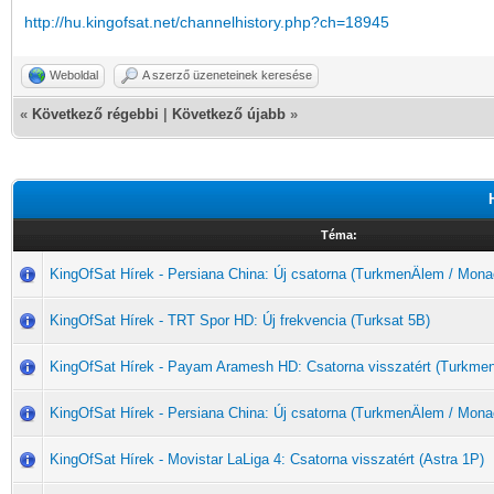
http://hu.kingofsat.net/channelhistory.php?ch=18945
Weboldal
A szerző üzeneteinek keresése
«
Következő régebbi
|
Következő újabb
»
Téma:
KingOfSat Hírek - Persiana China: Új csatorna (TurkmenÄlem / Mona
KingOfSat Hírek - TRT Spor HD: Új frekvencia (Turksat 5B)
KingOfSat Hírek - Payam Aramesh HD: Csatorna visszatért (Turkme
KingOfSat Hírek - Persiana China: Új csatorna (TurkmenÄlem / Mona
KingOfSat Hírek - Movistar LaLiga 4: Csatorna visszatért (Astra 1P)