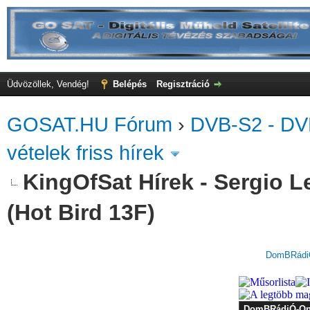
Üdvözöllek, Vendég!
Belépés
Regisztráció
GOSAT.HU Fórum
›
DVB-S2 - DV
vételek friss hírek
KingOfSat Hírek - Sergio L
(Hot Bird 13F)
DomBRádiÓ