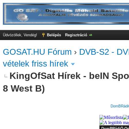
Üdvözöllek, Vendég!
Belépés
Regisztráció
GOSAT.HU Fórum
›
DVB-S2 - DV
vételek friss hírek
KingOfSat Hírek - beIN Spo
8 West B)
DomBRádiÓ