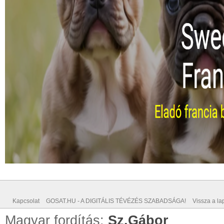
Kapcsolat
GOSAT.HU - A DIGITÁLIS TÉVÉZÉS SZABADSÁGA!
Vissza a lap
Magyar fordítás:
Sz.Gábor