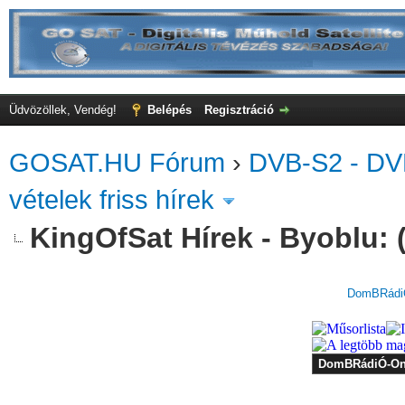
Üdvözöllek, Vendég!
Belépés
Regisztráció
GOSAT.HU Fórum
›
DVB-S2 - DV
vételek friss hírek
KingOfSat Hírek - Byoblu: 
DomBRádiÓ