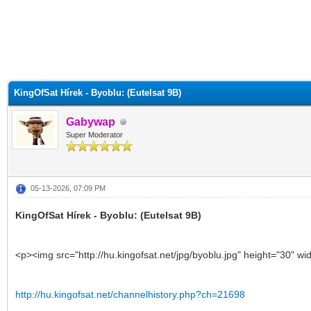
KingOfSat Hírek - Byoblu: (Eutelsat 9B)
Gabywap
Super Moderator
05-13-2026, 07:09 PM
KingOfSat Hírek - Byoblu: (Eutelsat 9B)
<p><img src="http://hu.kingofsat.net/jpg/byoblu.jpg" height="30" wi
http://hu.kingofsat.net/channelhistory.php?ch=21698