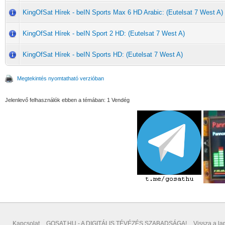
KingOfSat Hírek - beIN Sports Max 6 HD Arabic: (Eutelsat 7 West A)
KingOfSat Hírek - beIN Sport 2 HD: (Eutelsat 7 West A)
KingOfSat Hírek - beIN Sports HD: (Eutelsat 7 West A)
Megtekintés nyomtatható verzióban
Jelenlevő felhasználók ebben a témában: 1 Vendég
Kapcsolat
GOSAT.HU - A DIGITÁLIS TÉVÉZÉS SZABADSÁGA!
Vissza a lap