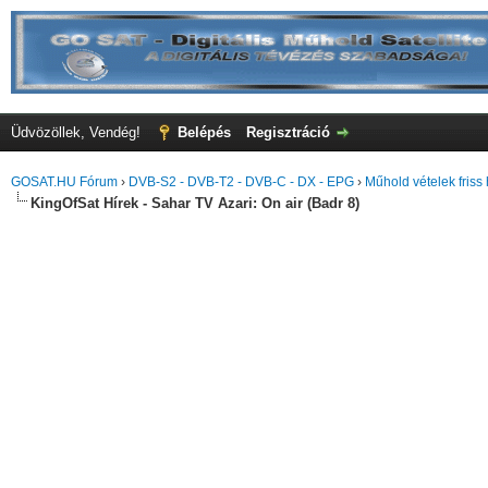
Üdvözöllek, Vendég!
Belépés
Regisztráció
GOSAT.HU Fórum
›
DVB-S2 - DVB-T2 - DVB-C - DX - EPG
›
Műhold vételek friss 
KingOfSat Hírek - Sahar TV Azari: On air (Badr 8)