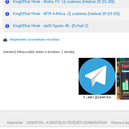
KingOfSat Hírek - Biafra TV: Új csatorna (Intelsat 20 (IS-20))
KingOfSat Hírek - MTA 4 Africa: Új csatorna (Intelsat 20 (IS-20))
KingOfSat Hírek - beIN Sports 4K: (Es'hail 2)
Megtekintés nyomtatható verzióban
Jelenlevő felhasználók ebben a témában: 1 Vendég
Kapcsolat
GOSAT.HU - A DIGITÁLIS TÉVÉZÉS SZABADSÁGA!
Vissza a lap