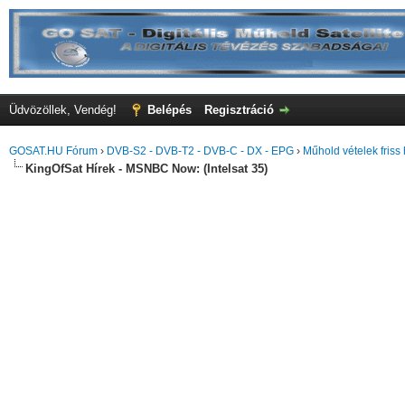
Üdvözöllek, Vendég!
Belépés
Regisztráció
GOSAT.HU Fórum
›
DVB-S2 - DVB-T2 - DVB-C - DX - EPG
›
Műhold vételek friss 
KingOfSat Hírek - MSNBC Now: (Intelsat 35)