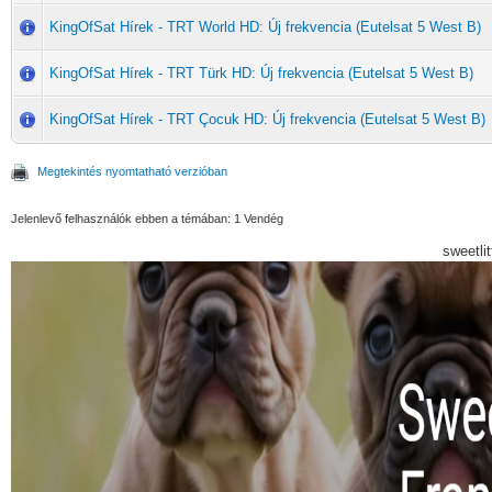
KingOfSat Hírek - TRT World HD: Új frekvencia (Eutelsat 5 West B)
KingOfSat Hírek - TRT Türk HD: Új frekvencia (Eutelsat 5 West B)
KingOfSat Hírek - TRT Çocuk HD: Új frekvencia (Eutelsat 5 West B)
Megtekintés nyomtatható verzióban
Jelenlevő felhasználók ebben a témában: 1 Vendég
sweetli