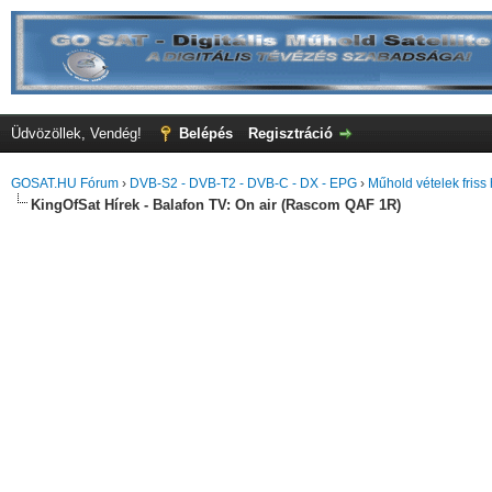
Üdvözöllek, Vendég!
Belépés
Regisztráció
GOSAT.HU Fórum
›
DVB-S2 - DVB-T2 - DVB-C - DX - EPG
›
Műhold vételek friss 
KingOfSat Hírek - Balafon TV: On air (Rascom QAF 1R)