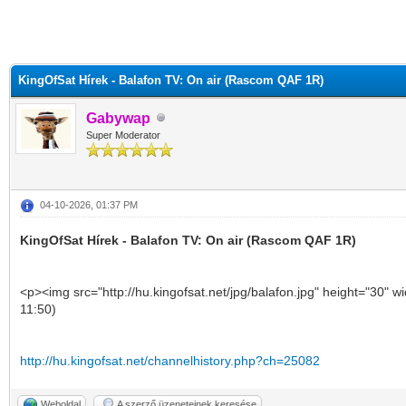
KingOfSat Hírek - Balafon TV: On air (Rascom QAF 1R)
Gabywap
Super Moderator
04-10-2026, 01:37 PM
KingOfSat Hírek - Balafon TV: On air (Rascom QAF 1R)
<p><img src="http://hu.kingofsat.net/jpg/balafon.jpg" height="30"
11:50)
http://hu.kingofsat.net/channelhistory.php?ch=25082
Weboldal
A szerző üzeneteinek keresése