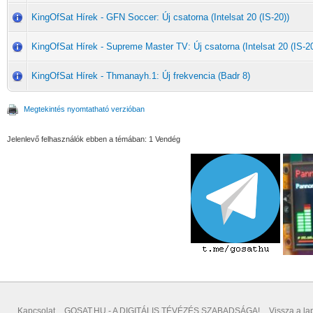
KingOfSat Hírek - GFN Soccer: Új csatorna (Intelsat 20 (IS-20))
KingOfSat Hírek - Supreme Master TV: Új csatorna (Intelsat 20 (IS-20
KingOfSat Hírek - Thmanayh.1: Új frekvencia (Badr 8)
Megtekintés nyomtatható verzióban
Jelenlevő felhasználók ebben a témában: 1 Vendég
Kapcsolat
GOSAT.HU - A DIGITÁLIS TÉVÉZÉS SZABADSÁGA!
Vissza a lap