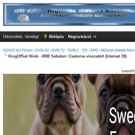
Üdvözöllek, Vendég!
Belépés
Regisztráció
GOSAT.HU Fórum
›
DVB-S2 - DVB-T2 - DVB-C - DX - EPG
›
Műhold vételek friss 
KingOfSat Hírek - IRIB Sabalan: Csatorna visszatért (Intelsat 39)
sweetli