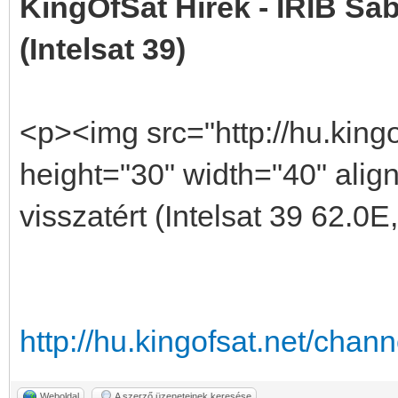
KingOfSat Hírek - IRIB Sab
(Intelsat 39)
<p><img src="http://hu.kingo
height="30" width="40" alig
visszatért (Intelsat 39 62.0
http://hu.kingofsat.net/cha
Weboldal
A szerző üzeneteinek keresése