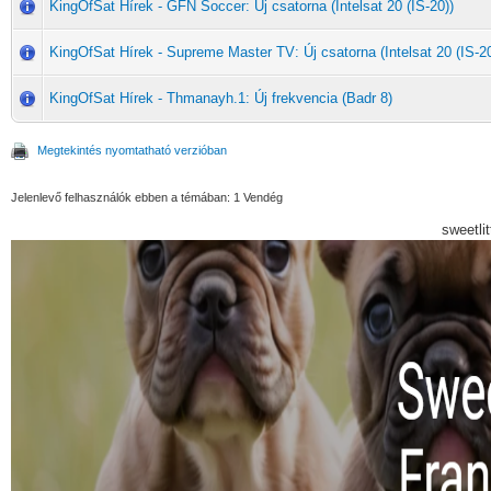
KingOfSat Hírek - GFN Soccer: Új csatorna (Intelsat 20 (IS-20))
KingOfSat Hírek - Supreme Master TV: Új csatorna (Intelsat 20 (IS-20
KingOfSat Hírek - Thmanayh.1: Új frekvencia (Badr 8)
Megtekintés nyomtatható verzióban
Jelenlevő felhasználók ebben a témában: 1 Vendég
sweetli