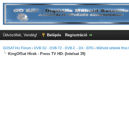
Üdvözöllek, Vendég!
Belépés
Regisztráció
GOSAT.HU Fórum
›
DVB-S2 - DVB-T2 - DVB-C - DX - EPG
›
Műhold vételek friss 
KingOfSat Hírek - Press TV HD: (Intelsat 39)