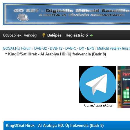
Üdvözöllek, Vendég!
Belépés
Regisztráció
GOSAT.HU Fórum
›
DVB-S2 - DVB-T2 - DVB-C - DX - EPG
›
Műhold vételek friss 
KingOfSat Hírek - Al Arabiya HD: Új frekvencia (Badr 8)
KingOfSat Hírek - Al Arabiya HD: Új frekvencia (Badr 8)