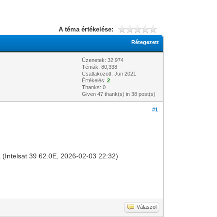
A téma értékelése:
Rétegezett
Üzenetek: 32,974
Témák: 80,338
Csatlakozott: Jun 2021
Értékelés:
2
Thanks: 0
Given 47 thank(s) in 38 post(s)
#1
a (Intelsat 39 62.0E, 2026-02-03 22:32)
Válaszol