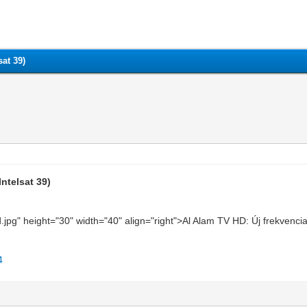
sat 39)
Intelsat 39)
d.jpg" height="30" width="40" align="right">Al Alam TV HD: Új frekvenci
4