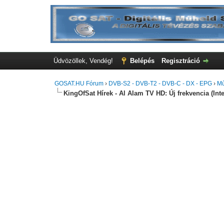
Üdvözöllek, Vendég!
Belépés
Regisztráció
GOSAT.HU Fórum
›
DVB-S2 - DVB-T2 - DVB-C - DX - EPG
›
Mű
KingOfSat Hírek - Al Alam TV HD: Új frekvencia (Inte