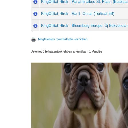
KingOfSat Hírek - Panathinaikos SL Pass: (Eutelsat
KingOfSat Hírek - Rai 1: On air (Turksat 5B)
KingOfSat Hírek - Bloomberg Europe: Új frekvencia 
Megtekintés nyomtatható verzióban
Jelenlevő felhasználók ebben a témában: 1 Vendég