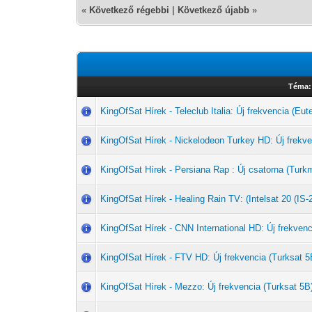
«
Következő régebbi
|
Következő újabb
»
Téma:
KingOfSat Hírek - Teleclub Italia: Új frekvencia (Eut
KingOfSat Hírek - Nickelodeon Turkey HD: Új frekve
KingOfSat Hírek - Persiana Rap : Új csatorna (Tu
KingOfSat Hírek - Healing Rain TV: (Intelsat 20 (IS-
KingOfSat Hírek - CNN International HD: Új frekvenc
KingOfSat Hírek - FTV HD: Új frekvencia (Turksat 5
KingOfSat Hírek - Mezzo: Új frekvencia (Turksat 5B