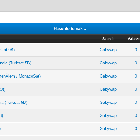
Hasonló témák...
Szerző
Válasz
elsat 9B)
Gabywap
0
ncia (Turksat 5B)
Gabywap
0
rkmenÄlem / MonacoSat)
Gabywap
0
20))
Gabywap
0
ia (Turksat 5B)
Gabywap
0
B)
Gabywap
0
)
Gabywap
0