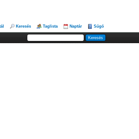
tál
Keresés
Taglista
Naptár
Súgó