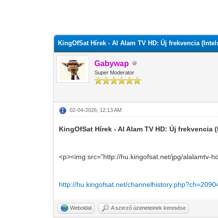
0 szavazat - átlag 0
1
2
3
4
5
KingOfSat Hírek - Al Alam TV HD: Új frekvencia (Intel
Gabywap
Super Moderator
02-04-2026, 12:13 AM
KingOfSat Hírek - Al Alam TV HD: Új frekvencia (
<p><img src="http://hu.kingofsat.net/jpg/alalamtv-h
http://hu.kingofsat.net/channelhistory.php?ch=2090
Weboldal
A szerző üzeneteinek keresése