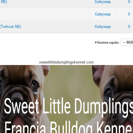
 9B)
Gabywap
0
Gabywap
0
(Turksat 5B)
Gabywap
0
Fórumra ugrás:
sweetlittledumplingskennel.com