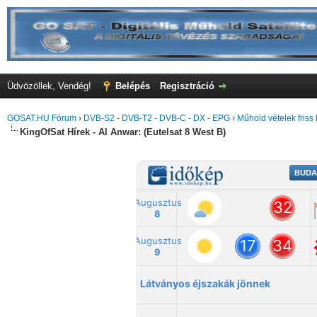
Üdvözöllek, Vendég!
Belépés
Regisztráció
GOSAT.HU Fórum
›
DVB-S2 - DVB-T2 - DVB-C - DX - EPG
›
Műhold vételek friss 
KingOfSat Hírek - Al Anwar: (Eutelsat 8 West B)