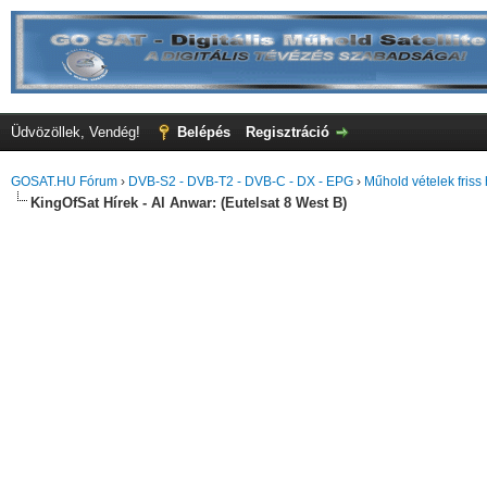
Üdvözöllek, Vendég!
Belépés
Regisztráció
GOSAT.HU Fórum
›
DVB-S2 - DVB-T2 - DVB-C - DX - EPG
›
Műhold vételek friss 
KingOfSat Hírek - Al Anwar: (Eutelsat 8 West B)