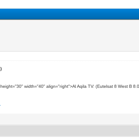
)
" height="30" width="40" align="right">Al Aqila TV: (Eutelsat 8 West B 
1