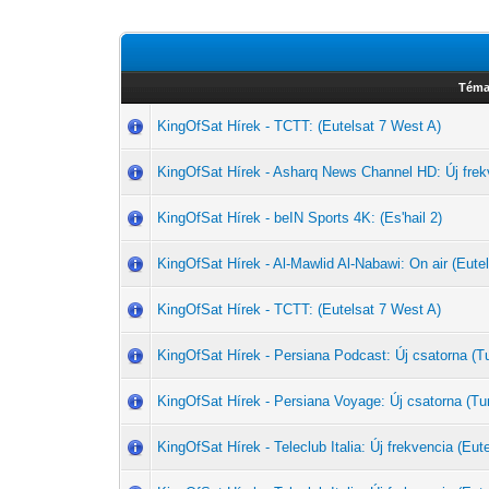
Téma
KingOfSat Hírek - TCTT: (Eutelsat 7 West A)
KingOfSat Hírek - Asharq News Channel HD: Új frek
KingOfSat Hírek - beIN Sports 4K: (Es'hail 2)
KingOfSat Hírek - Al-Mawlid Al-Nabawi: On air (Eute
KingOfSat Hírek - TCTT: (Eutelsat 7 West A)
KingOfSat Hírek - Persiana Podcast: Új csatorna 
KingOfSat Hírek - Persiana Voyage: Új csatorna (
KingOfSat Hírek - Teleclub Italia: Új frekvencia (Eut