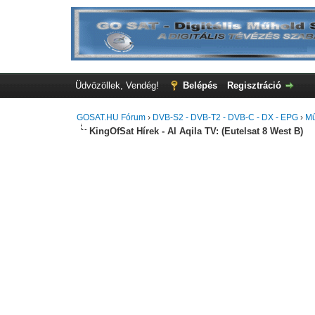
Üdvözöllek, Vendég!
Belépés
Regisztráció
GOSAT.HU Fórum
›
DVB-S2 - DVB-T2 - DVB-C - DX - EPG
›
Mű
KingOfSat Hírek - Al Aqila TV: (Eutelsat 8 West B)