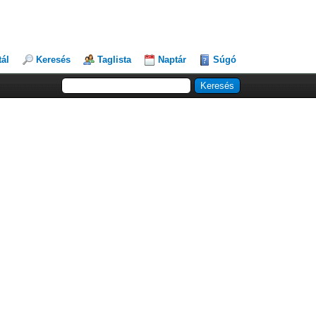
tál
Keresés
Taglista
Naptár
Súgó