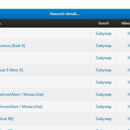
Hasonló témák...
:
Szerző
Válas
Gabywap
0
vencia (Badr 8)
Gabywap
0
Gabywap
0
lsat 8 West B)
Gabywap
0
Gabywap
0
(TurkmenÄlem / MonacoSat)
Gabywap
0
TurkmenÄlem / MonacoSat)
Gabywap
0
elsat 9B)
Gabywap
0