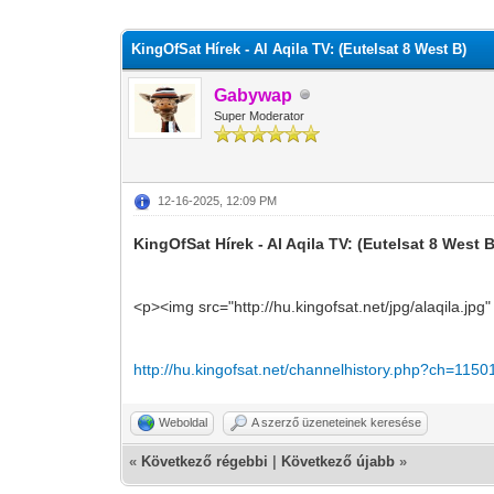
0 szavazat - átlag 0
1
2
3
4
5
KingOfSat Hírek - Al Aqila TV: (Eutelsat 8 West B)
Gabywap
Super Moderator
12-16-2025, 12:09 PM
KingOfSat Hírek - Al Aqila TV: (Eutelsat 8 West B
<p><img src="http://hu.kingofsat.net/jpg/alaqila.jpg
http://hu.kingofsat.net/channelhistory.php?ch=1150
Weboldal
A szerző üzeneteinek keresése
«
Következő régebbi
|
Következő újabb
»