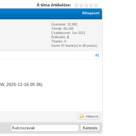
A téma értékelése:
Rétegezett
Üzenetek: 32,982
Témák: 80,346
Csatlakozott: Jun 2021
Értékelés:
2
Thanks: 0
Given 47 thank(s) in 38 post(s)
#1
8.0W, 2025-12-16 05:36)
Válaszol