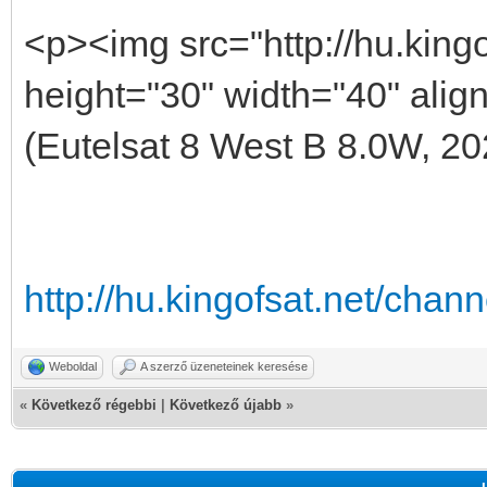
<p><img src="http://hu.kingof
height="30" width="40" align
(Eutelsat 8 West B 8.0W, 20
http://hu.kingofsat.net/cha
Weboldal
A szerző üzeneteinek keresése
«
Következő régebbi
|
Következő újabb
»