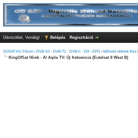
Üdvözöllek, Vendég!
Belépés
Regisztráció
GOSAT.HU Fórum
›
DVB-S2 - DVB-T2 - DVB-C - DX - EPG
›
Műhold vételek friss 
KingOfSat Hírek - Al Aqila TV: Új frekvencia (Eutelsat 8 West B)