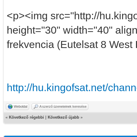
<p><img src="http://hu.kingo
height="30" width="40" align
frekvencia (Eutelsat 8 West
http://hu.kingofsat.net/cha
Weboldal
A szerző üzeneteinek keresése
«
Következő régebbi
|
Következő újabb
»