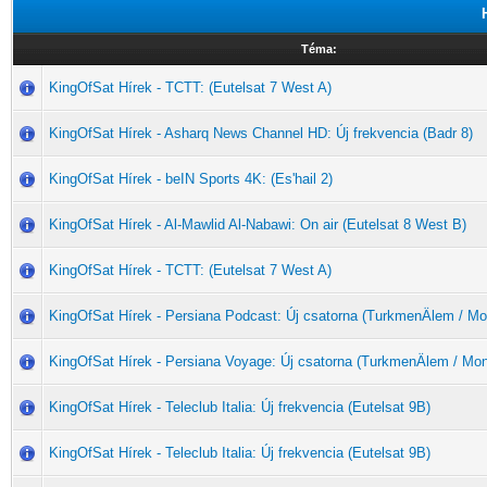
Téma:
KingOfSat Hírek - TCTT: (Eutelsat 7 West A)
KingOfSat Hírek - Asharq News Channel HD: Új frekvencia (Badr 8)
KingOfSat Hírek - beIN Sports 4K: (Es'hail 2)
KingOfSat Hírek - Al-Mawlid Al-Nabawi: On air (Eutelsat 8 West B)
KingOfSat Hírek - TCTT: (Eutelsat 7 West A)
KingOfSat Hírek - Persiana Podcast: Új csatorna (TurkmenÄlem / M
KingOfSat Hírek - Persiana Voyage: Új csatorna (TurkmenÄlem / Mo
KingOfSat Hírek - Teleclub Italia: Új frekvencia (Eutelsat 9B)
KingOfSat Hírek - Teleclub Italia: Új frekvencia (Eutelsat 9B)