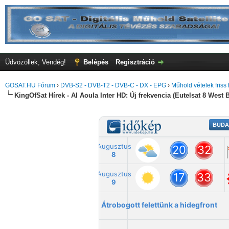
Üdvözöllek, Vendég!
Belépés
Regisztráció
GOSAT.HU Fórum
›
DVB-S2 - DVB-T2 - DVB-C - DX - EPG
›
Műhold vételek friss 
KingOfSat Hírek - Al Aoula Inter HD: Új frekvencia (Eutelsat 8 West B