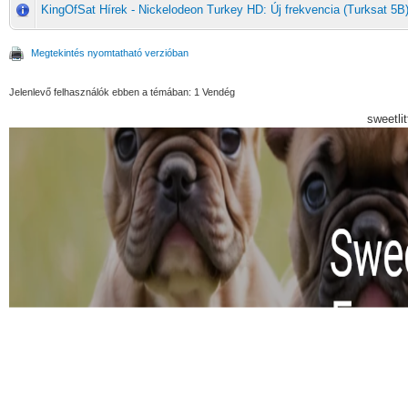
KingOfSat Hírek - Nickelodeon Turkey HD: Új frekvencia (Turksat 5B
Megtekintés nyomtatható verzióban
Jelenlevő felhasználók ebben a témában: 1 Vendég
sweetli