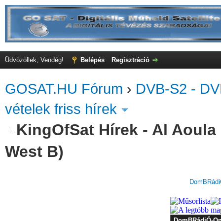
Üdvözöllek, Vendég!
Belépés
Regisztráció
GOSAT.HU Fórum
›
DVB-S2 - DV
vételek friss hírek
KingOfSat Hírek - Al Aoula 
West B)
DomBRádiÓ