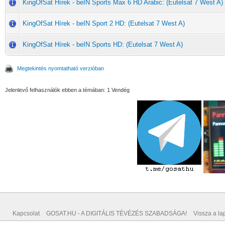
KingOfSat Hírek - beIN Sports Max 6 HD Arabic: (Eutelsat 7 West A)
KingOfSat Hírek - beIN Sport 2 HD: (Eutelsat 7 West A)
KingOfSat Hírek - beIN Sports HD: (Eutelsat 7 West A)
Megtekintés nyomtatható verzióban
Jelenlevő felhasználók ebben a témában: 1 Vendég
Kapcsolat
GOSAT.HU - A DIGITÁLIS TÉVÉZÉS SZABADSÁGA!
Vissza a lap