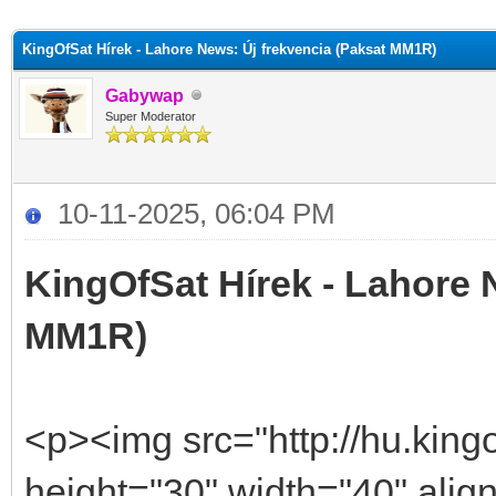
KingOfSat Hírek - Lahore News: Új frekvencia (Paksat MM1R)
Gabywap
Super Moderator
10-11-2025, 06:04 PM
KingOfSat Hírek - Lahore 
MM1R)
<p><img src="http://hu.kingo
height="30" width="40" alig