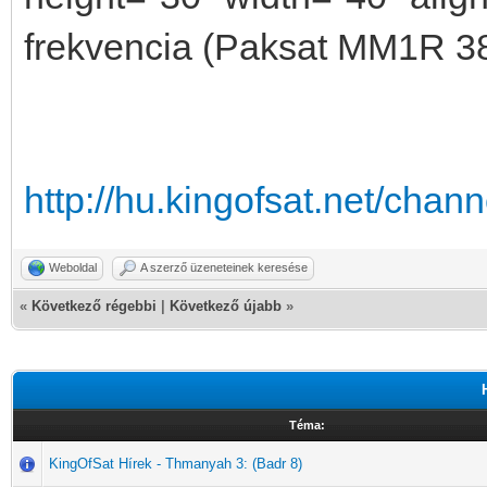
frekvencia (Paksat MM1R 38
http://hu.kingofsat.net/cha
Weboldal
A szerző üzeneteinek keresése
«
Következő régebbi
|
Következő újabb
»
Téma:
KingOfSat Hírek - Thmanyah 3: (Badr 8)