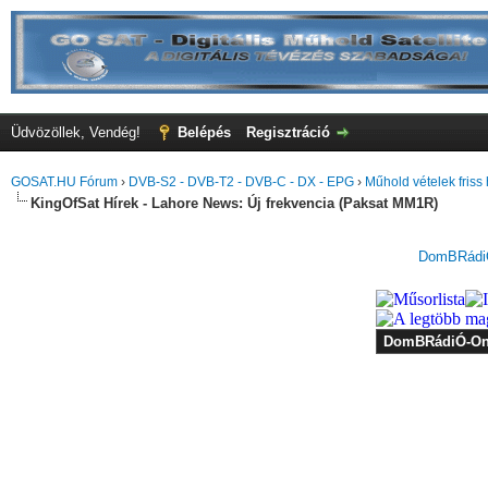
Üdvözöllek, Vendég!
Belépés
Regisztráció
GOSAT.HU Fórum
›
DVB-S2 - DVB-T2 - DVB-C - DX - EPG
›
Műhold vételek friss 
KingOfSat Hírek - Lahore News: Új frekvencia (Paksat MM1R)
DomBRádiÓ