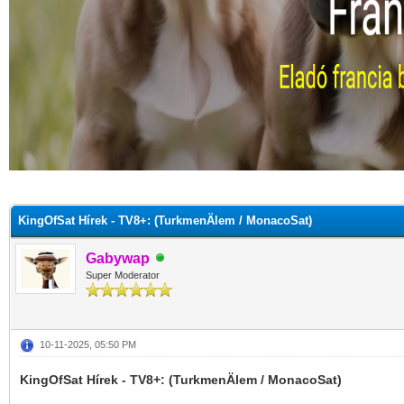
KingOfSat Hírek - TV8+: (TurkmenÄlem / MonacoSat)
Gabywap
Super Moderator
10-11-2025, 05:50 PM
KingOfSat Hírek - TV8+: (TurkmenÄlem / MonacoSat)