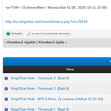
<p>TV8+: (TurkmenÄlem / MonacoSat 52.0E, 2025-10-11 15:09)
http://hu.kingofsat.net/channelhistory.php?ch=25518
Weboldal
A szerző üzeneteinek keresése
«
Következő régebbi
|
Következő újabb
»
Téma:
KingOfSat Hírek - Thmanyah 3: (Badr 8)
KingOfSat Hírek - Thmanyah 2: (Badr 8)
KingOfSat Hírek - MTA 4 Africa: Új csatorna (Intelsat 20 (IS-20))
KingOfSat Hírek - Thmanyah 1: (Badr 8)