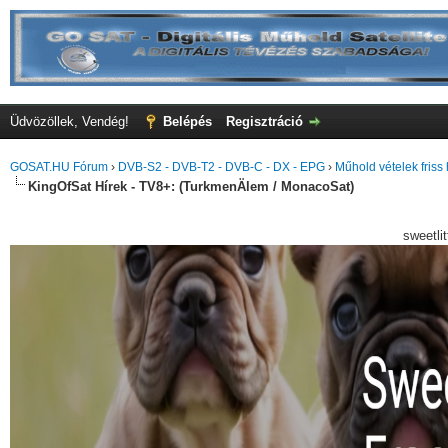
Üdvözöllek, Vendég!
Belépés
Regisztráció
GOSAT.HU Fórum
›
DVB-S2 - DVB-T2 - DVB-C - DX - EPG
›
Műhold vételek friss 
KingOfSat Hírek - TV8+: (TurkmenÄlem / MonacoSat)
sweetli