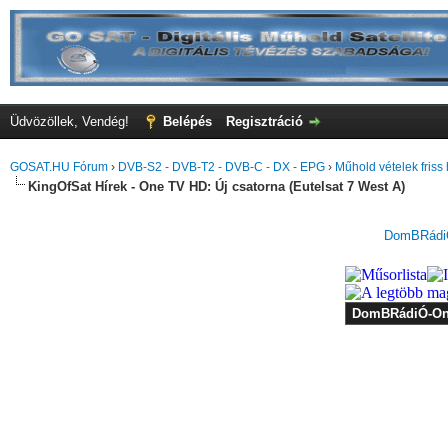
Üdvözöllek, Vendég!
Belépés
Regisztráció
GOSAT.HU Fórum
›
DVB-S2 - DVB-T2 - DVB-C - DX - EPG
›
Műhold vételek friss 
KingOfSat Hírek - One TV HD: Új csatorna (Eutelsat 7 West A)
DomBRádiÓ