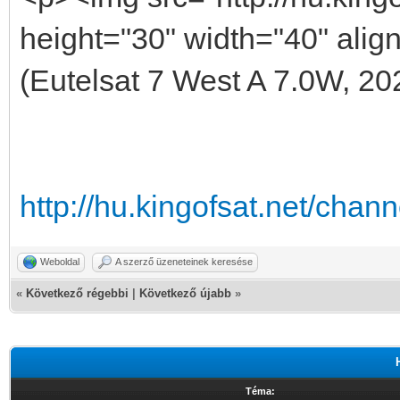
height="30" width="40" alig
(Eutelsat 7 West A 7.0W, 20
http://hu.kingofsat.net/cha
Weboldal
A szerző üzeneteinek keresése
«
Következő régebbi
|
Következő újabb
»
Téma: