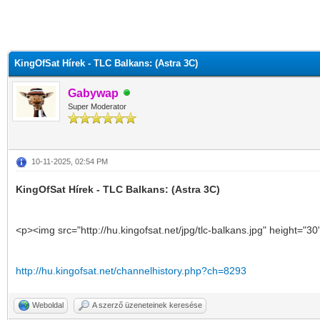
KingOfSat Hírek - TLC Balkans: (Astra 3C)
Gabywap
Super Moderator
10-11-2025, 02:54 PM
KingOfSat Hírek - TLC Balkans: (Astra 3C)
<p><img src="http://hu.kingofsat.net/jpg/tlc-balkans.jpg" height="
http://hu.kingofsat.net/channelhistory.php?ch=8293
Weboldal
A szerző üzeneteinek keresése