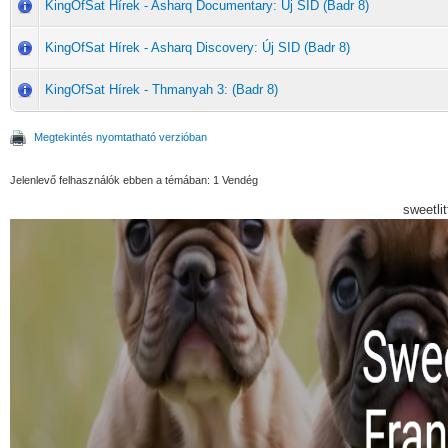
KingOfSat Hírek - Asharq Documentary: Új SID (Badr 8)
KingOfSat Hírek - Asharq Discovery: Új SID (Badr 8)
KingOfSat Hírek - Thmanyah 3: (Badr 8)
Megtekintés nyomtatható verzióban
Jelenlevő felhasználók ebben a témában: 1 Vendég
sweetli