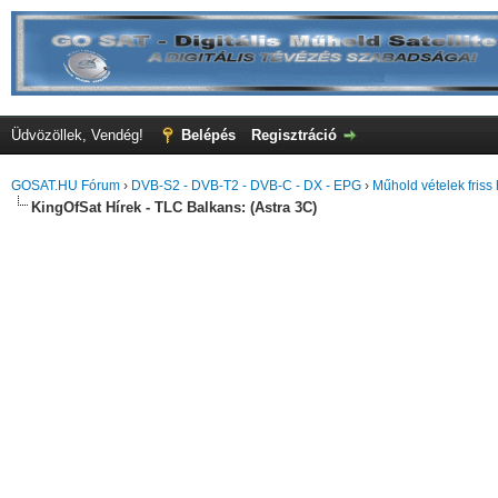
Üdvözöllek, Vendég!
Belépés
Regisztráció
GOSAT.HU Fórum
›
DVB-S2 - DVB-T2 - DVB-C - DX - EPG
›
Műhold vételek friss 
KingOfSat Hírek - TLC Balkans: (Astra 3C)