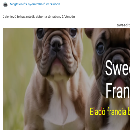
Megtekintés nyomtatható verzióban
Jelenlevő felhasználók ebben a témában: 1 Vendég
sweetli