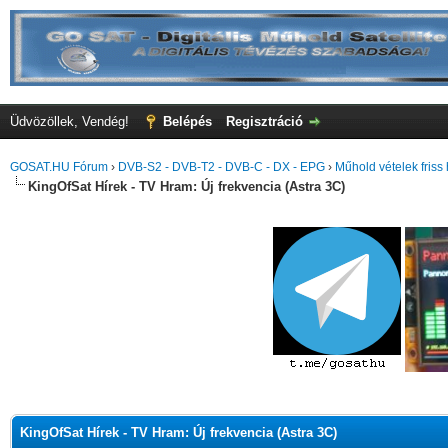
Üdvözöllek, Vendég!
Belépés
Regisztráció
GOSAT.HU Fórum
›
DVB-S2 - DVB-T2 - DVB-C - DX - EPG
›
Műhold vételek friss 
KingOfSat Hírek - TV Hram: Új frekvencia (Astra 3C)
KingOfSat Hírek - TV Hram: Új frekvencia (Astra 3C)