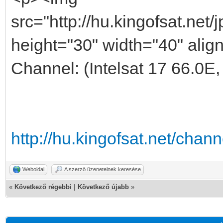
src="http://hu.kingofsat.net
height="30" width="40" alig
Channel: (Intelsat 17 66.0E
http://hu.kingofsat.net/cha
Weboldal
A szerző üzeneteinek keresése
«
Következő régebbi
|
Következő újabb
»