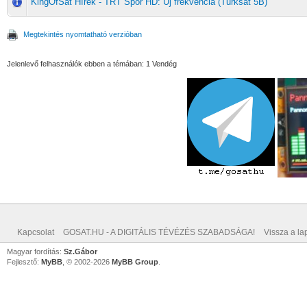
KingOfSat Hírek - TRT Spor HD: Új frekvencia (Turksat 5B)
Megtekintés nyomtatható verzióban
Jelenlevő felhasználók ebben a témában: 1 Vendég
Kapcsolat
GOSAT.HU - A DIGITÁLIS TÉVÉZÉS SZABADSÁGA!
Vissza a lap
Magyar fordítás:
Sz.Gábor
Fejlesztő:
MyBB
, © 2002-2026
MyBB Group
.