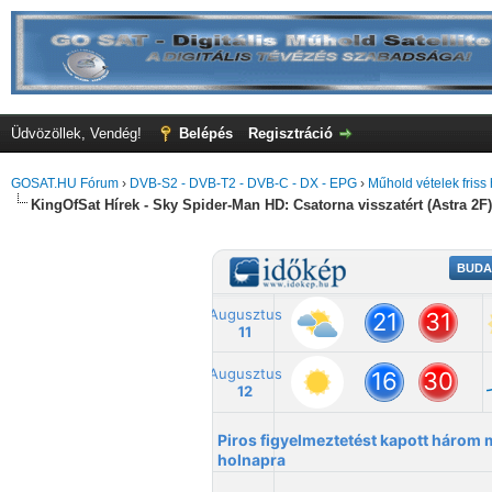
Üdvözöllek, Vendég!
Belépés
Regisztráció
GOSAT.HU Fórum
›
DVB-S2 - DVB-T2 - DVB-C - DX - EPG
›
Műhold vételek friss 
KingOfSat Hírek - Sky Spider-Man HD: Csatorna visszatért (Astra 2F)