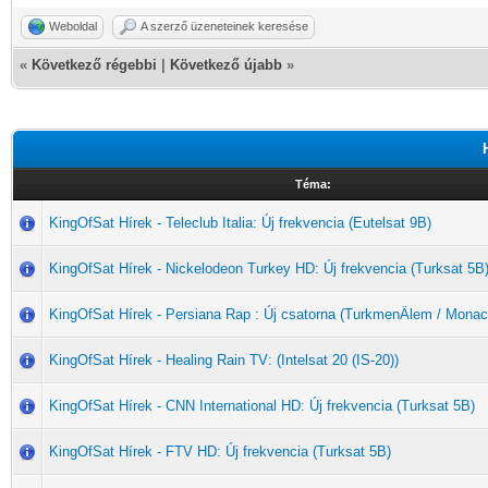
Weboldal
A szerző üzeneteinek keresése
«
Következő régebbi
|
Következő újabb
»
Téma:
KingOfSat Hírek - Teleclub Italia: Új frekvencia (Eutelsat 9B)
KingOfSat Hírek - Nickelodeon Turkey HD: Új frekvencia (Turksat 5B
KingOfSat Hírek - Persiana Rap : Új csatorna (TurkmenÄlem / Monac
KingOfSat Hírek - Healing Rain TV: (Intelsat 20 (IS-20))
KingOfSat Hírek - CNN International HD: Új frekvencia (Turksat 5B)
KingOfSat Hírek - FTV HD: Új frekvencia (Turksat 5B)