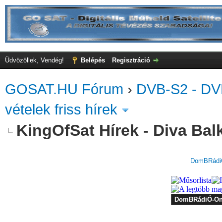
Üdvözöllek, Vendég!
Belépés
Regisztráció
GOSAT.HU Fórum
›
DVB-S2 - DV
vételek friss hírek
KingOfSat Hírek - Diva Bal
DomBRádiÓ