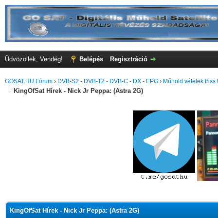
Üdvözöllek, Vendég!
Belépés
Regisztráció
GOSAT.HU Fórum
›
DVB-S2 - DVB-T2 - DVB-C - DX - EPG
›
Műhold vételek friss 
KingOfSat Hírek - Nick Jr Peppa: (Astra 2G)
KingOfSat Hírek - Nick Jr Peppa: (Astra 2G)