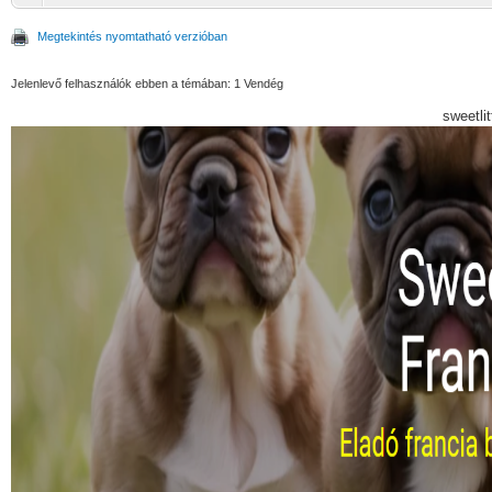
Megtekintés nyomtatható verzióban
Jelenlevő felhasználók ebben a témában: 1 Vendég
sweetli