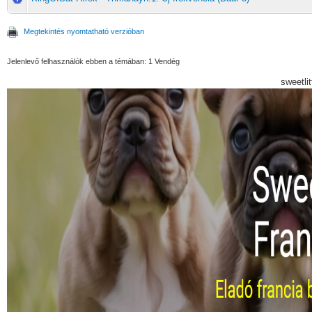
Megtekintés nyomtatható verzióban
Jelenlevő felhasználók ebben a témában: 1 Vendég
sweetli