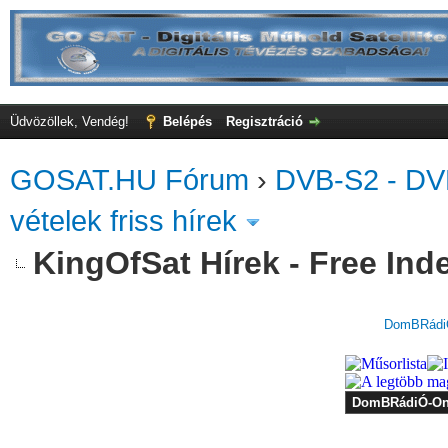
Üdvözöllek, Vendég!
Belépés
Regisztráció
GOSAT.HU Fórum
›
DVB-S2 - DV
vételek friss hírek
KingOfSat Hírek - Free Indee
DomBRádiÓ