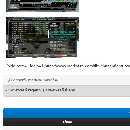
[hide post=1 login=1]https://www.mediafire.com/file/hhnzan8qmubs
A szerző üzeneteinek keresése
«
Következő régebbi
|
Következő újabb
»
Téma: