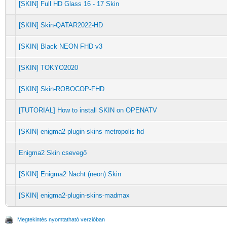
[SKIN] Full HD Glass 16 - 17 Skin
[SKIN] Skin-QATAR2022-HD
[SKIN] Black NEON FHD v3
[SKIN] TOKYO2020
[SKIN] Skin-ROBOCOP-FHD
[TUTORIAL] How to install SKIN on OPENATV
[SKIN] enigma2-plugin-skins-metropolis-hd
Enigma2 Skin csevegő
[SKIN] Enigma2 Nacht (neon) Skin
[SKIN] enigma2-plugin-skins-madmax
Megtekintés nyomtatható verzióban