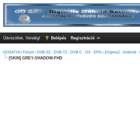
Üdvözöllek, Vendég!
Belépés
Regisztráció
GOSAT.HU Fórum
›
DVB-S2 - DVB-T2 - DVB-C - DX - EPG
›
Enigma2 - Android - l
[SKIN] GREY-SHADOW-FHD