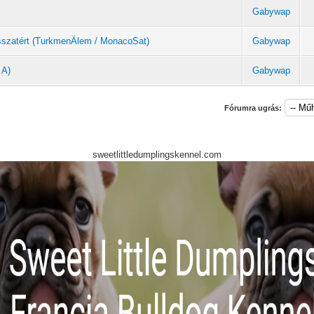
Gabywap
sszatért (TurkmenÄlem / MonacoSat)
Gabywap
 A)
Gabywap
Fórumra ugrás:
sweetlittledumplingskennel.com