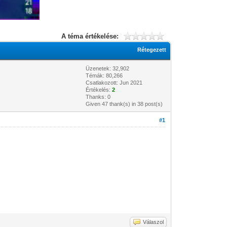
A téma értékelése:
Rétegezett
Üzenetek: 32,902
Témák: 80,266
Csatlakozott: Jun 2021
Értékelés:
2
Thanks: 0
Given 47 thank(s) in 38 post(s)
#1
Válaszol