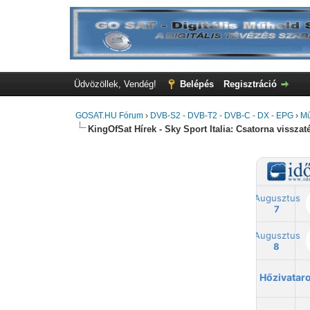
Üdvözöllek, Vendég!
Belépés
Regisztráció
GOSAT.HU Fórum
›
DVB-S2 - DVB-T2 - DVB-C - DX - EPG
›
Mű
KingOfSat Hírek - Sky Sport Italia: Csatorna visszaté