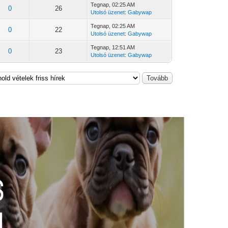
Tegnap
, 02:25 AM
0
26
Utolsó üzenet
:
Gabywap
Tegnap
, 02:25 AM
0
22
Utolsó üzenet
:
Gabywap
Tegnap
, 12:51 AM
0
23
Utolsó üzenet
:
Gabywap