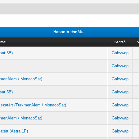
Hasonló témák...
éma:
Szerző
V
sat 5B)
Gabywap
Gabywap
urkmenÄlem / MonacoSat)
Gabywap
sat 5B)
Gabywap
sszatért (TurkmenÄlem / MonacoSat)
Gabywap
urkmenÄlem / MonacoSat)
Gabywap
atért (Astra 1P)
Gabywap