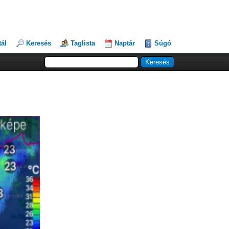
tál
Keresés
Taglista
Naptár
Súgó