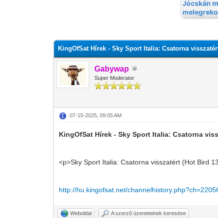
0 szavazat - átlag 0
1
2
3
4
5
KingOfSat Hírek - Sky Sport Italia: Csatorna visszatér
Gabywap
Super Moderator
07-15-2025, 09:05 AM
KingOfSat Hírek - Sky Sport Italia: Csatorna viss
<p>Sky Sport Italia: Csatorna visszatért (Hot Bird
http://hu.kingofsat.net/channelhistory.php?ch=2205
Weboldal
A szerző üzeneteinek keresése