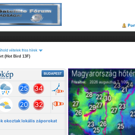
Por
hold vételek friss hírek
rt (Hot Bird 13F)