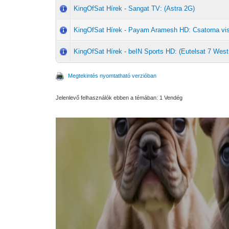
KingOfSat Hírek - Sangat TV: (Astra 2G)
KingOfSat Hírek - Payam Aramesh HD: Csatorna vi
KingOfSat Hírek - beIN Sports HD: (Eutelsat 7 West
Megtekintés nyomtatható verzióban
Jelenlevő felhasználók ebben a témában: 1 Vendég