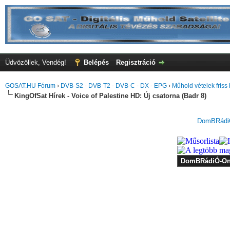
Üdvözöllek, Vendég!
Belépés
Regisztráció
GOSAT.HU Fórum
›
DVB-S2 - DVB-T2 - DVB-C - DX - EPG
›
Műhold vételek friss 
KingOfSat Hírek - Voice of Palestine HD: Új csatorna (Badr 8)
DomBRádiÓ