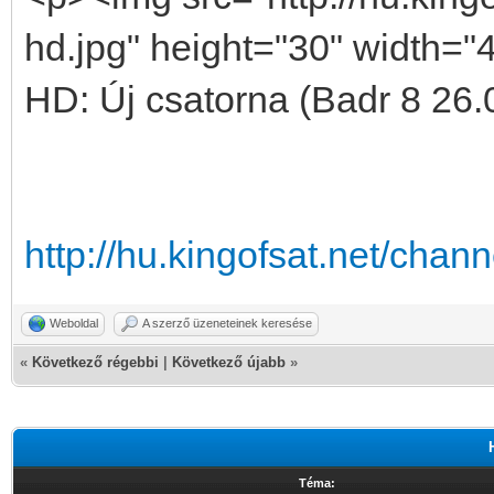
hd.jpg" height="30" width="4
HD: Új csatorna (Badr 8 26.
http://hu.kingofsat.net/cha
Weboldal
A szerző üzeneteinek keresése
«
Következő régebbi
|
Következő újabb
»
Téma: