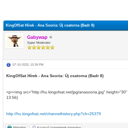
KingOfSat Hírek - Ana Sooria: Új csatorna (Badr 8)
Gabywap
Super Moderator
07-10-2025, 10:39 PM
KingOfSat Hírek - Ana Sooria: Új csatorna (Badr 8)
<p><img src="http://hu.kingofsat.net/jpg/anasooria.jpg" height="30
13:56)
http://hu.kingofsat.net/channelhistory.php?ch=25379
Weboldal
A szerző üzeneteinek keresése