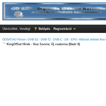
Üdvözöllek, Vendég!
Belépés
Regisztráció
GOSAT.HU Fórum
›
DVB-S2 - DVB-T2 - DVB-C - DX - EPG
›
Műhold vételek friss 
KingOfSat Hírek - Ana Sooria: Új csatorna (Badr 8)