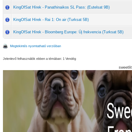
KingOfSat Hírek - Panathinaikos SL Pass: (Eutelsat 9B)
KingOfSat Hírek - Rai 1: On air (Turksat 5B)
KingOfSat Hírek - Bloomberg Europe: Új frekvencia (Turksat 5B)
Megtekintés nyomtatható verzióban
Jelenlevő felhasználók ebben a témában: 1 Vendég
sweetli