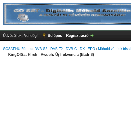
Üdvözöllek, Vendég!
Belépés
Regisztráció
GOSAT.HU Fórum
›
DVB-S2 - DVB-T2 - DVB-C - DX - EPG
›
Műhold vételek friss 
KingOfSat Hírek - Awdeh: Új frekvencia (Badr 8)