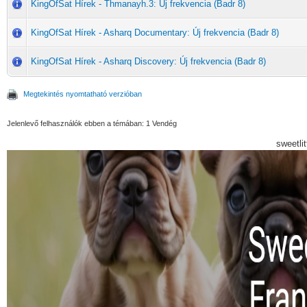
KingOfSat Hírek - Thmanayh.3: Új frekvencia (Badr 8)
KingOfSat Hírek - Asharq Documentary: Új frekvencia (Badr 8)
KingOfSat Hírek - Asharq Discovery: Új frekvencia (Badr 8)
Megtekintés nyomtatható verzióban
Jelenlevő felhasználók ebben a témában: 1 Vendég
sweetli