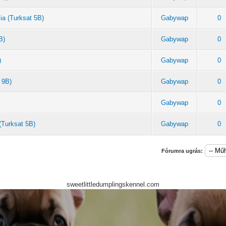
ia (Turksat 5B)
Gabywap
0
B)
Gabywap
0
)
Gabywap
0
 9B)
Gabywap
0
Gabywap
0
(Turksat 5B)
Gabywap
0
Fórumra ugrás:
sweetlittledumplingskennel.com