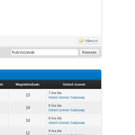
Válaszol
ok:
Megtekintések:
Utolsó üzenet
7 óra óta
13
Utolsó üzenet
:
Gabywap
8 óra óta
19
Utolsó üzenet
:
Gabywap
8 óra óta
14
Utolsó üzenet
:
Gabywap
8 óra óta
12