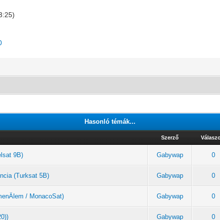
3:25)
0
Hasonló témák...
Szerző
Válasz
elsat 9B)
Gabywap
0
ncia (Turksat 5B)
Gabywap
0
rkmenÄlem / MonacoSat)
Gabywap
0
20))
Gabywap
0