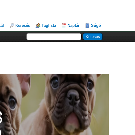
tál
Keresés
Taglista
Naptár
Súgó