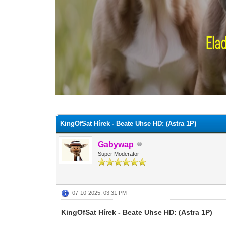
0 szavazat - átlag 0
1
2
3
4
5
KingOfSat Hírek - Beate Uhse HD: (Astra 1P)
Gabywap
Super Moderator
07-10-2025, 03:31 PM
KingOfSat Hírek - Beate Uhse HD: (Astra 1P)