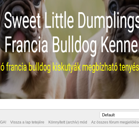
GA!
Vissza a lap tetejére
Könnyített (archív) mód
Az összes fórum megjelölése