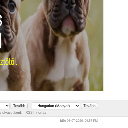
 olvasottként.
RSS hírforrás
Idő:
08-07-2026, 09:57 PM