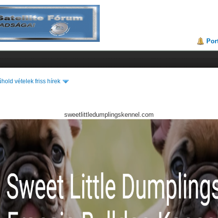
Por
hold vételek friss hírek
sweetlittledumplingskennel.com