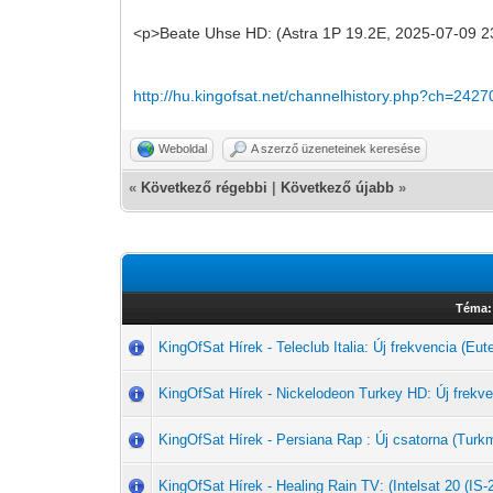
<p>Beate Uhse HD: (Astra 1P 19.2E, 2025-07-09 2
http://hu.kingofsat.net/channelhistory.php?ch=2427
Weboldal
A szerző üzeneteinek keresése
«
Következő régebbi
|
Következő újabb
»
Téma:
KingOfSat Hírek - Teleclub Italia: Új frekvencia (Eut
KingOfSat Hírek - Nickelodeon Turkey HD: Új frekve
KingOfSat Hírek - Persiana Rap : Új csatorna (Tu
KingOfSat Hírek - Healing Rain TV: (Intelsat 20 (IS-