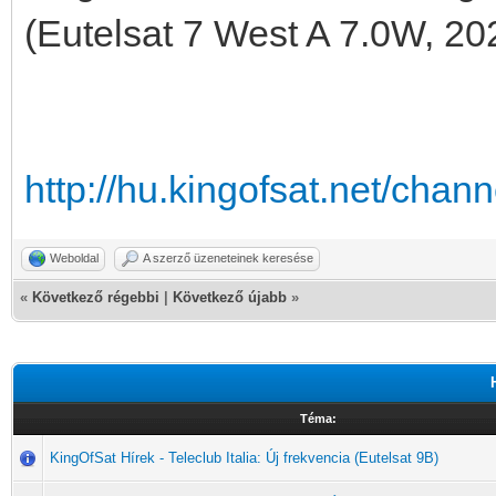
(Eutelsat 7 West A 7.0W, 20
http://hu.kingofsat.net/cha
Weboldal
A szerző üzeneteinek keresése
«
Következő régebbi
|
Következő újabb
»
Téma:
KingOfSat Hírek - Teleclub Italia: Új frekvencia (Eutelsat 9B)