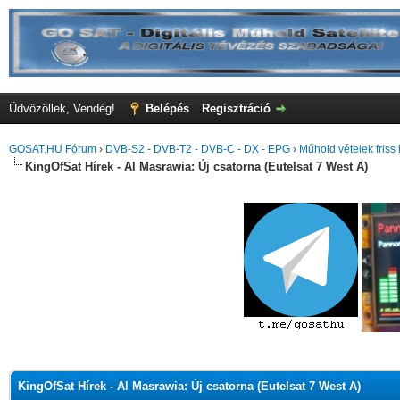
Üdvözöllek, Vendég!
Belépés
Regisztráció
GOSAT.HU Fórum
›
DVB-S2 - DVB-T2 - DVB-C - DX - EPG
›
Műhold vételek friss 
KingOfSat Hírek - Al Masrawia: Új csatorna (Eutelsat 7 West A)
KingOfSat Hírek - Al Masrawia: Új csatorna (Eutelsat 7 West A)